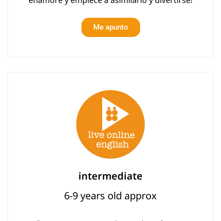
enamore y empiece a asimilarlo y divertirse!
Me apunto
intermediate
6-9 years old approx