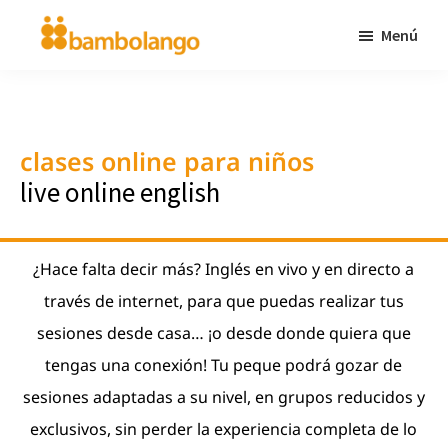
Saltar
Menú
al
bambolango.com
diversión
contenido
en
principal
inglés
clases online para niños
para
live online english
niños
¿Hace falta decir más? Inglés en vivo y en directo a
través de internet, para que puedas realizar tus
sesiones desde casa… ¡o desde donde quiera que
tengas una conexión! Tu peque podrá gozar de
sesiones adaptadas a su nivel, en grupos reducidos y
exclusivos, sin perder la experiencia completa de lo