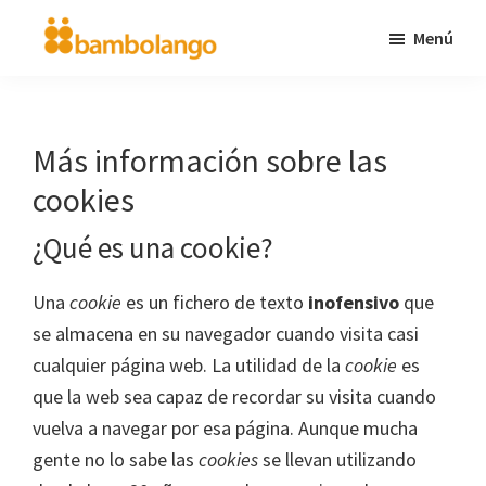
Saltar
Menú
al
bambolango.com
diversión
contenido
en
principal
inglés
Más información sobre las
para
cookies
niños
¿Qué es una cookie?
Una
cookie
es un fichero de texto
inofensivo
que
se almacena en su navegador cuando visita casi
cualquier página web. La utilidad de la
cookie
es
que la web sea capaz de recordar su visita cuando
vuelva a navegar por esa página. Aunque mucha
gente no lo sabe las
cookies
se llevan utilizando