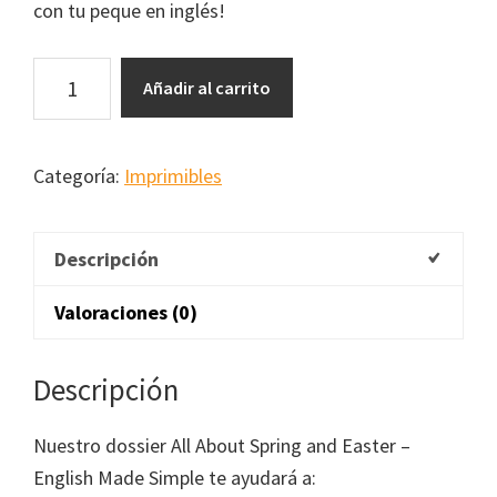
con tu peque en inglés!
All
Añadir al carrito
About
Spring
And
Categoría:
Imprimibles
Easter
cantidad
Descripción
Valoraciones (0)
Descripción
Nuestro dossier All About Spring and Easter –
English Made Simple te ayudará a: