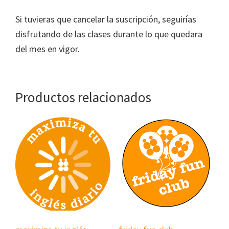
Si tuvieras que cancelar la suscripción, seguirías
disfrutando de las clases durante lo que quedara
del mes en vigor.
Productos relacionados
Este
producto
tiene
múltiples
variantes.
Las
opciones
se