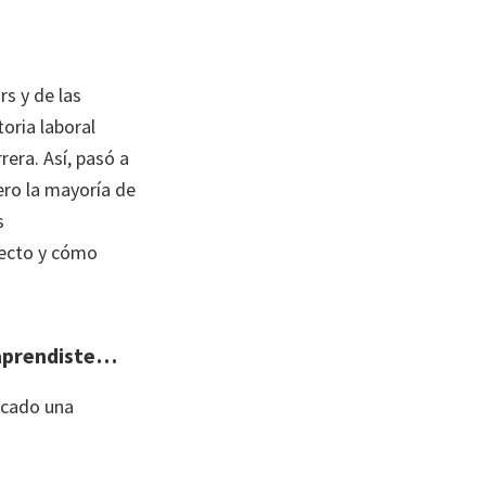
rs y de las
oria laboral
rera. Así, pasó a
ero la mayoría de
s
yecto y cómo
 aprendiste…
acado una