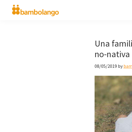
Saltar
Saltar
a
al
bambolango.com
diversión
la
contenido
en
navegación
principal
inglés
principal
Una famili
para
no-nativa
niños
08/05/2019
by
bam