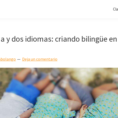
Cl
a y dos idiomas: criando bilingüe e
bolango
Deja un comentario