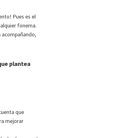
ento! Pues es el
ualquier fonema.
rán acompañando,
 que plantea
 cuenta que
ra mejorar