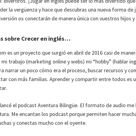
o: divertiros. ¡Jugar en inglés puede ser lo más divertido qu
der la vergüenza y hace que descubras una nueva forma de j
diversión os conectarán de manera única con vuestros hijos y 
 sobre Crecer en inglés…
om es un proyecto que surgió en abril de 2016 casi de maner
mi trabajo (marketing online y webs) mi “hobby” (hablar ingl
ra narrar un poco cómo era el proceso, buscar recursos y com
ar con más familias. Aprender y compartir entre todos es 
zar.
 lancé el podcast Aventura Bilingüe. El formato de audio me 
tura. Me encantan los podcast porque permiten hacer much
uchas y conectas mucho con el oyente.