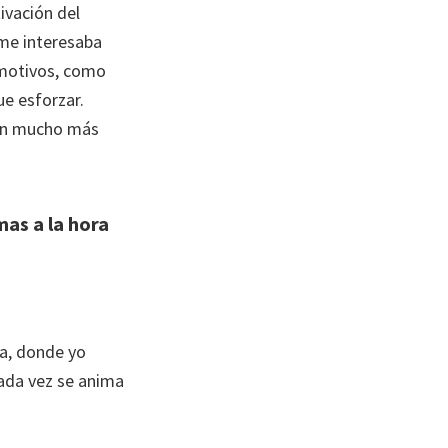
ivación del
me interesaba
 motivos, como
ue esforzar.
ñen mucho más
mas a la hora
a, donde yo
cada vez se anima