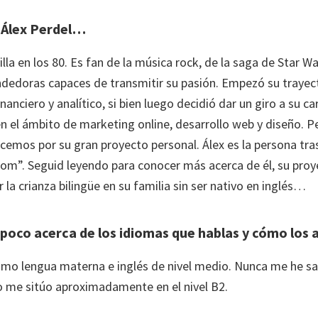
 Álex Perdel…
illa en los 80. Es fan de la música rock, de la saga de Star Wa
edoras capaces de transmitir su pasión. Empezó su trayect
anciero y analítico, si bien luego decidió dar un giro a su car
n el ámbito de marketing online, desarrollo web y diseño. P
cemos por su gran proyecto personal. Álex es la persona tra
com”. Seguid leyendo para conocer más acerca de él, su pro
r la crianza bilingüe en su familia sin ser nativo en inglés…
poco acerca de los idiomas que hablas y cómo los
omo lengua materna e inglés de nivel medio. Nunca me he s
ro me sitúo aproximadamente en el nivel B2.