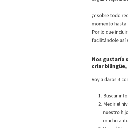
¡Y sobre todo re
momento hasta lo
Por lo que inclu
facilitándole así
Nos gustaría s
criar bilingüe
Voy a daros 3 co
Buscar info
Medir el ni
nuestro hij
mucho antes