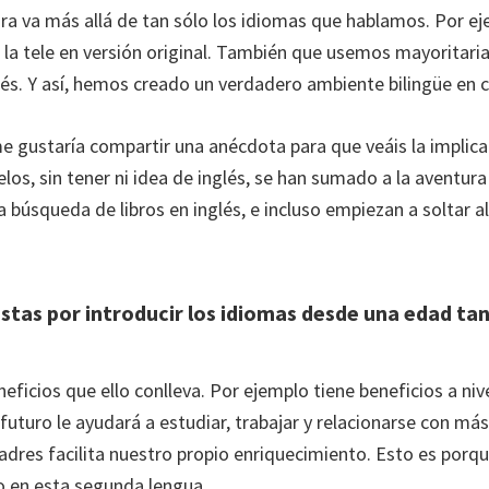
ra va más allá de tan sólo los idiomas que hablamos. Por e
la tele en versión original. También que usemos mayoritar
lés. Y así, hemos creado un verdadero ambiente bilingüe en c
me gustaría compartir una anécdota para que veáis la implica
elos, sin tener ni idea de inglés, se han sumado a la aventura
 búsqueda de libros en inglés, e incluso empiezan a soltar a
stas por introducir los idiomas desde una edad ta
eficios que ello conlleva. Por ejemplo tiene beneficios a niv
 futuro le ayudará a estudiar, trabajar y relacionarse con má
res facilita nuestro propio enriquecimiento. Esto es porq
 en esta segunda lengua.