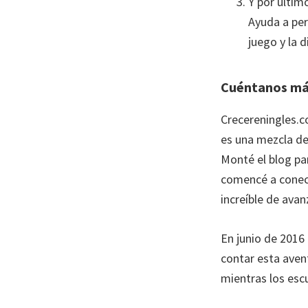
Y por últim
Ayuda a per
juego y la 
Cuéntanos más
Crecereningles.c
es una mezcla de 
Monté el blog pa
comencé a conect
increíble de avan
En junio de 2016
contar esta aven
mientras los esc