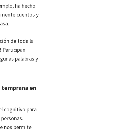
jemplo, ha hecho
iamente cuentos y
asa.
ción de toda la
! Participan
lgunas palabras y
n temprana en
el cognitivo para
s personas.
ue nos permite