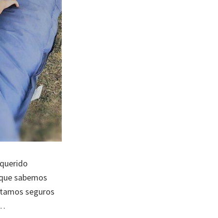
 querido
a que sabemos
estamos seguros
a…