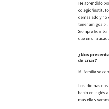
He aprendido por 
colegio/institut
demasiado y no e
tener amigos bili
Siempre he inte
que en una acade
¿Nos presentas
de criar?
Mi familia se co
Los idiomas nos 
hablo en inglés 
más ella y vamo