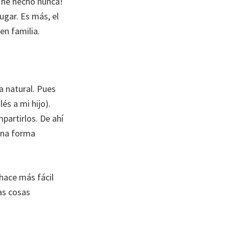
e he hecho nunca!
ugar. Es más, el
en familia.
a natural. Pues
és a mi hijo).
partirlos. De ahí
una forma
hace más fácil
as cosas