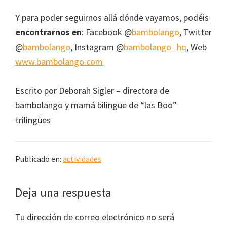
Y para poder seguirnos allá dónde vayamos, podéis
encontrarnos en
: Facebook @
bambolango
, Twitter
@
bambolango
, Instagram @
bambolango_hq
, Web
www.bambolango.com
Escrito por Deborah Sigler – directora de
bambolango y mamá bilingüe de “las Boo”
trilingües
Publicado en:
actividades
Interacciones
Deja una respuesta
con
Tu dirección de correo electrónico no será
los