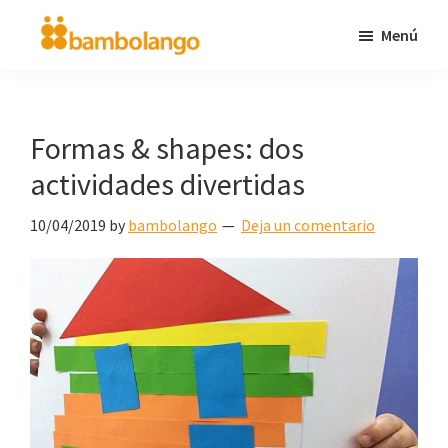
Saltar
Menú
al
bambolango.com
diversión
contenido
en
principal
inglés
Formas & shapes: dos
para
actividades divertidas
niños
10/04/2019
by
bambolango
Deja un comentario