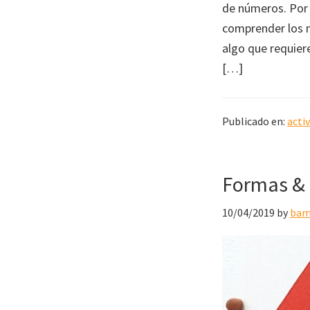
de números. Por 
comprender los n
algo que requier
[…]
Publicado en:
acti
Formas & 
10/04/2019
by
bam